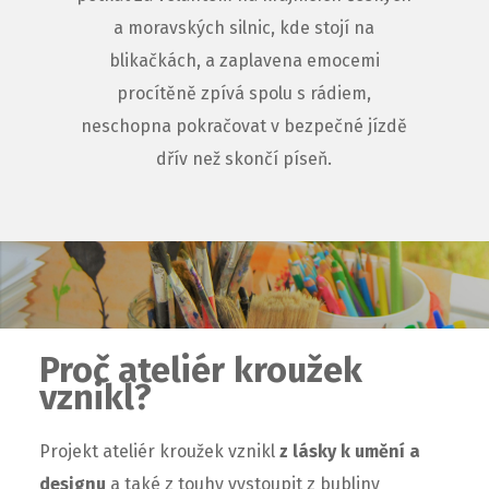
a moravských silnic, kde stojí na
blikačkách, a zaplavena emocemi
procítěně zpívá spolu s rádiem,
neschopna pokračovat v bezpečné jízdě
dřív než skončí píseň.
Proč ateliér kroužek
vznikl?
Projekt ateliér kroužek vznikl
z lásky k umění a
designu
a také z touhy vystoupit z bubliny