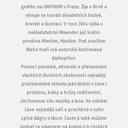
grafiku na UMPRUM v Praze. Žije v Brně a
věnuje se tvorbě divadelních loutek,
kresbě a ilustraci. V roce 2024 vyšla u
nakladatelství Meander její knižní
prvotina Hledám, hledám. Pod značkou
Blaho tvoří svá autorská ilustrovaná
blahopřání.
Pomocí pastelek, akvarelu a přetavování
vlastních životních zkušeností nejraději
prozkoumává témata jako létání v čase i
prostoru, krásy a hrůzy rodičovství,
záchrannou sílu muziky a lesa. Ve volném
čase nejraději vaří a procítěně u toho
zpívá šlágry o lásce. Často ji také můžete
potkat za volantem na krajnicích českých