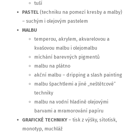
tuší
PASTEL
(techniku na pomezí kresby a malby)
– suchým i olejovým pastelem
MALBU
temperou, akrylem, akvarelovou a
kvašovou malbu i olejomalbu
míchání barevných pigmentů
malbu na plátno
akční malbu – dripping a slash painting
malbu špachtlemi a jiné „neštětcové“
techniky
malbu na vodní hladině olejovými
barvami a mramorování papíru
GRAFICKÉ TECHNIKY
– tisk z výšky, sítotisk,
monotyp, muchláž