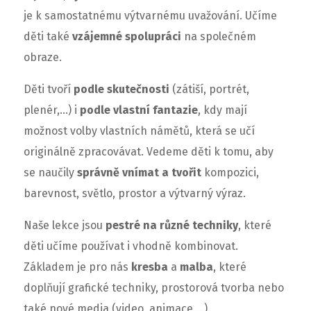
je k samostatnému výtvarnému uvažování.
Učíme
děti také
vzájemné spolupráci
na společném
obraze.
Děti tvoří
podle skutečnosti
(zátiší, portrét,
plenér,…) i
podle vlastní fantazie
, kdy mají
možnost volby vlastních námětů, která se učí
originálně zpracovávat. Vedeme děti k tomu, aby
se naučily
správně
vnímat a tvořit
kompozici,
barevnost, světlo, prostor a výtvarný výraz.
Naše lekce jsou
pestré na různé techniky
, které
děti učíme používat i vhodně kombinovat.
Základem je pro nás
kresba
a
malba
, které
doplňují grafické techniky, prostorová tvorba nebo
také nové media (video, animace,…).