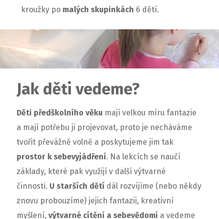
kroužky po
malých skupinkách
6 dětí.
Jak děti vedeme?
Děti
předškolního
věku
mají velkou míru fantazie
a mají potřebu ji projevovat, proto je necháváme
tvořit převážně volně a poskytujeme jim tak
prostor k sebevyjádření
. Na lekcích se naučí
základy, které pak využijí v další výtvarné
činnosti.
U starších dětí
dál rozvíjíme (nebo někdy
znovu probouzíme) jejich fantazii, kreativní
myšlení,
výtvarné cítění a sebevědomí
a vedeme