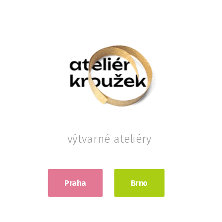
výtvarné ateliéry
Praha
Brno